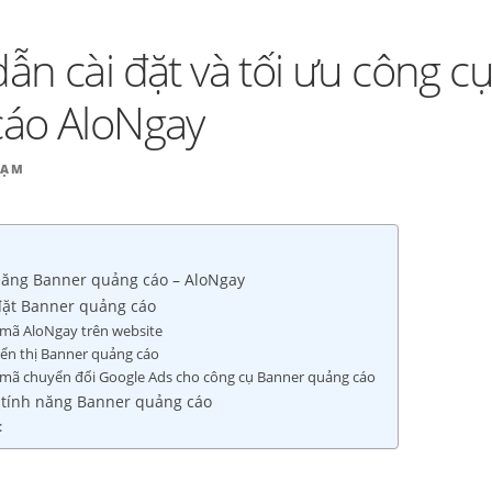
BÁN HÀNG | ALONGAY
ẫn cài đặt và tối ưu công c
áo AloNgay
HẠM
h năng Banner quảng cáo – AloNgay
đặt Banner quảng cáo
p mã AloNgay trên website
hiển thị Banner quảng cáo
p mã chuyển đổi Google Ads cho công cụ Banner quảng cáo
ả tính năng Banner quảng cáo
: