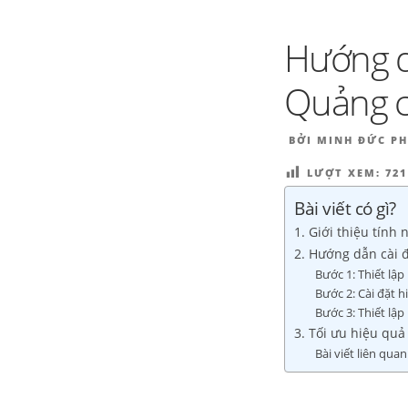
BLOG MARKETING & 
Chuyển
Công cụ thu hút khách hàng
đến
Hướng d
phần
nội
Quảng c
dung
ĐĂNG
BỞI
MINH ĐỨC P
TRONG
LƯỢT XEM:
721
Bài viết có gì?
1. Giới thiệu tín
2. Hướng dẫn cài 
Bước 1: Thiết lậ
Bước 2: Cài đặt 
Bước 3: Thiết lậ
3. Tối ưu hiệu qu
Bài viết liên quan