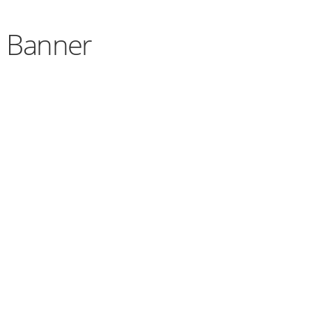
.VN
ụ Banner