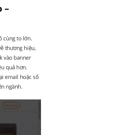
 –
 cùng to lớn.
về thương hiệu,
ck vào banner
ệu quả hơn.
ại email hoặc số
yên ngành.