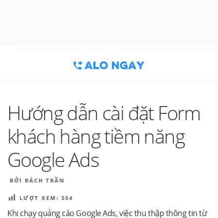
Chuyển
đến
BLOG MARKETING & BÁN HÀNG
Công cụ thu hút khách hàng
phần
nội
| ALONGAY.VN
dung
Hướng dẫn cài đặt Form
khách hàng tiềm năng
Google Ads
ĐĂNG
BỞI
BÁCH TRẦN
TRONG
LƯỢT XEM:
354
Khi chạy quảng cáo Google Ads, việc thu thập thông tin từ