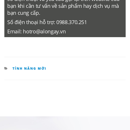
bạn khi cần tư vấn về sản phẩm hay dịch vụ mà
bạn cung cấp.
Số điện thoại hỗ trợ:
0988.370.251
Email:
hotro@alongay.vn
DANH
TÍNH NĂNG MỚI
MỤC