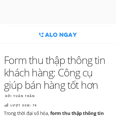
Chuyển
đến
BLOG MARKETING & BÁN HÀNG
Công cụ thu hút khách hàng
phần
nội
| ALONGAY.VN
dung
Form thu thập thông tin
khách hàng: Công cụ
giúp bán hàng tốt hơn
ĐĂNG
BỞI
TUÂN TRẦN
TRONG
LƯỢT XEM:
78
Trong thời đại số hóa,
form thu thập thông tin