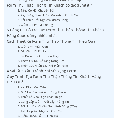
Form Thu Thập Thông Tin Khách có tác dụng gì?
1. Tăng Cơ Hội Chuyển Đổi
2. Xây Dựng Chiến Lược Marketing Chính Xác
3. Cải Thiện Trải Nghiệm Khách Hàng
4. Giảm Chi Phí Marketing
5 Công Cụ Hỗ Trợ Tạo Form Thu Thập Thông Tin Khách
Hàng được dùng nhiều nhất
Cách Thiết Kế Form Thu Thập Thông Tin Hiệu Quả
1. Giữ Form Ngắn Gọn
2. Đặt Câu Hỏi Rõ Ràng
3. Sử Dụng Thiết Kế Thân Thiện
4. Thêm Ưu Đãi Để Tăng Động Lực
5. Thêm Xác Nhận Sau Khi Điền Form
4 Sai Lầm Cần Tránh Khi Sử Dụng Form
Quy Trình Tạo Form Thu Thập Thông Tin Khách Hàng
Hiệu Quả
1. Xác Định Mục Tiêu
2. Giới Hạn Số Lượng Trường Thông Tin
3. Thiết Kế Giao Diện Thân Thiện
4. Cung Cấp Giá Trị Đổi Lấy Thông Tin
5. Tối Ưu Hóa Lời Kêu Gọi Hành Động (CTA)
6. Tích Hợp Xác Nhận và Cảm Ơn
7. Kiểm Tra và Tối Ưu Liên Tục