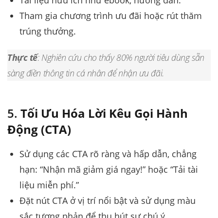
Tham gia chương trình ưu đãi hoặc rút thăm
trúng thưởng.
Thực tế
: Nghiên cứu cho thấy 80% người tiêu dùng sẵn
sàng điền thông tin cá nhân để nhận ưu đãi.
5.
Tối Ưu Hóa Lời Kêu Gọi Hành
Động (CTA)
Sử dụng các CTA rõ ràng và hấp dẫn, chẳng
hạn: “Nhận mã giảm giá ngay!” hoặc “Tải tài
liệu miễn phí.”
Đặt nút CTA ở vị trí nổi bật và sử dụng màu
sắc tương phản để thu hút sự chú ý.