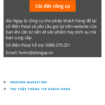
Cài đặt công cụ
Alo Ngay là công cụ cho phép khách hàng để lại
số điện thoại và yêu cầu gọi lại trên website của
bạn khi cần tư vấn về sản phẩm hay dịch vụ mà
bạn cung cấp.
Số điện thoại hỗ trợ:
0988.370.251
Email:
hotro@alongay.vn
DANH
INBOUND MARKETING
MỤC
TAG
THU THẬP THÔNG TIN KHÁCH HÀNG