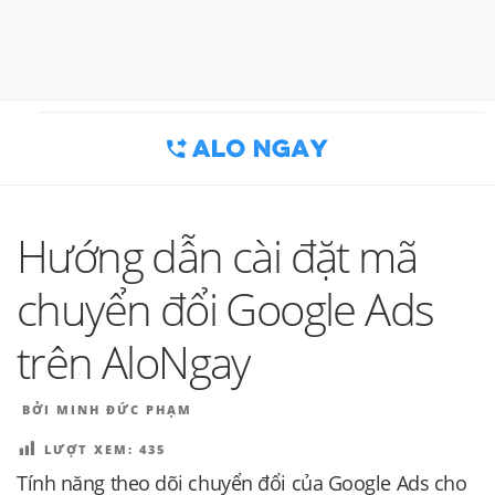
Chuyển
đến
BLOG MARKETING & BÁN HÀNG
Công cụ thu hút khách hàng
phần
nội
| ALONGAY.VN
dung
Hướng dẫn cài đặt mã
chuyển đổi Google Ads
trên AloNgay
ĐĂNG
BỞI
MINH ĐỨC PHẠM
TRONG
LƯỢT XEM:
435
Tính năng theo dõi chuyển đổi của Google Ads cho