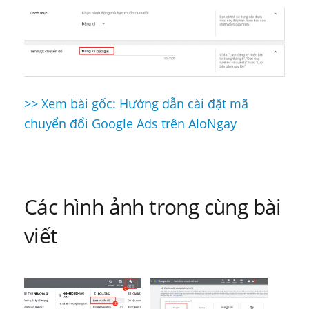
>> Xem bài gốc: Hướng dẫn cài đặt mã
Điều
chuyển đổi Google Ads trên AloNgay
hướng
bài
viết
Các hình ảnh trong cùng bài
viết