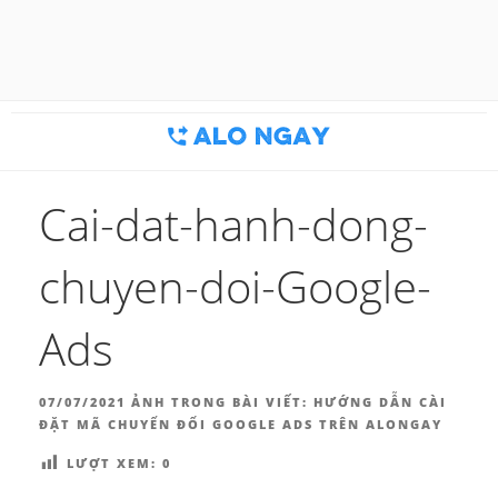
Chuyển
đến
BLOG MARKETING & BÁN
Công cụ thu hút khách hàng
phần
nội
HÀNG | ALONGAY.VN
dung
Cai-dat-hanh-dong-
chuyen-doi-Google-
Ads
ĐĂNG
07/07/2021
ẢNH TRONG BÀI VIẾT:
HƯỚNG DẪN CÀI
TRONG
ĐẶT MÃ CHUYỂN ĐỔI GOOGLE ADS TRÊN ALONGAY
LƯỢT XEM:
0