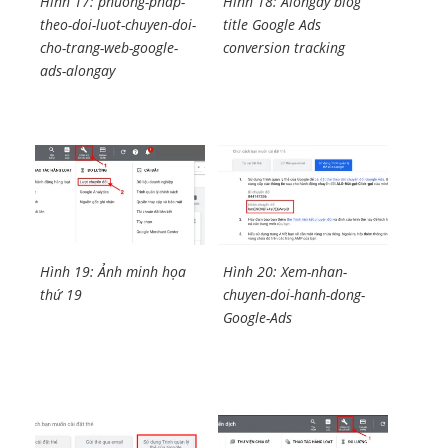
Hình 17: phuong-phap-
Hình 18: Alongay blog
theo-doi-luot-chuyen-doi-
title Google Ads
cho-trang-web-google-
conversion tracking
ads-alongay
Hình 19: Ảnh minh họa
Hình 20: Xem-nhan-
thứ 19
chuyen-doi-hanh-dong-
Google-Ads