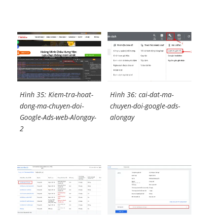
Hình 35: Kiem-tra-hoat-
Hình 36: cai-dat-ma-
dong-ma-chuyen-doi-
chuyen-doi-google-ads-
Google-Ads-web-Alongay-
alongay
2