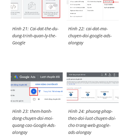
Hình 21: Cai-dat-the-du-
Hình 22: cai-dat-ma-
dung-trinh-quan-ly-the-
chuyen-doi-google-ads-
Google
alongay
Hình 23: them-hanh-
Hình 24: phuong-phap-
dong-chuyen-doi-moi-
theo-doi-luot-chuyen-doi-
quang-cao-Google-Ads-
cho-trang-web-google-
alongay
ads-alongay