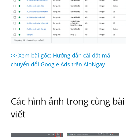
>> Xem bài gốc: Hướng dẫn cài đặt mã
Điều
chuyển đổi Google Ads trên AloNgay
hướng
bài
viết
Các hình ảnh trong cùng bài
viết