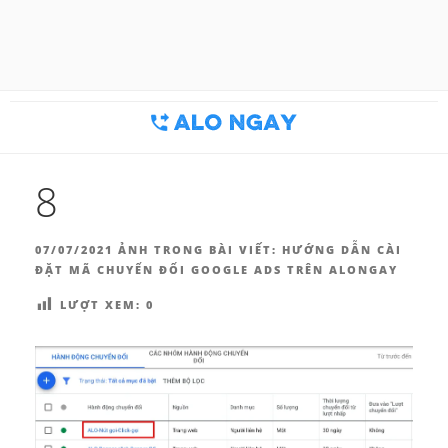
Chuyển
đến
BLOG MARKETING & BÁN
Công cụ thu hút khách hàng
phần
nội
HÀNG | ALONGAY.VN
dung
8
ĐĂNG
07/07/2021
ẢNH TRONG BÀI VIẾT:
HƯỚNG DẪN CÀI
TRONG
ĐẶT MÃ CHUYỂN ĐỔI GOOGLE ADS TRÊN ALONGAY
LƯỢT XEM:
0