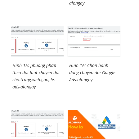
alongay
Hình 15: phuong-phap-
Hình 16: Chon-hanh-
theo-doi-luot-chuyen-doi-
dong-chuyen-doi-Google-
cho-trang-web-google-
Ads-alongay
ads-alongay