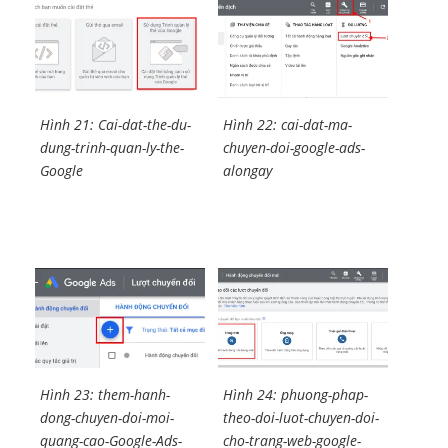
Hình 21: Cai-dat-the-du-
Hình 22: cai-dat-ma-
dung-trinh-quan-ly-the-
chuyen-doi-google-ads-
Google
alongay
Hình 23: them-hanh-
Hình 24: phuong-phap-
dong-chuyen-doi-moi-
theo-doi-luot-chuyen-doi-
quang-cao-Google-Ads-
cho-trang-web-google-