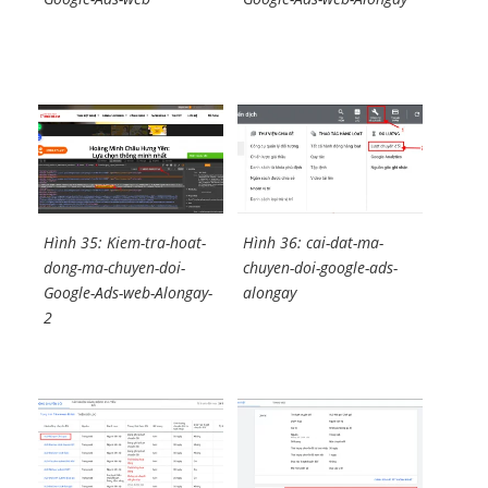
Hình 35: Kiem-tra-hoat-
Hình 36: cai-dat-ma-
dong-ma-chuyen-doi-
chuyen-doi-google-ads-
Google-Ads-web-Alongay-
alongay
2