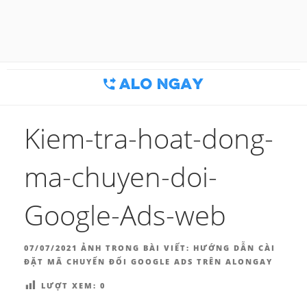
Chuyển
đến
BLOG MARKETING & BÁN
Công cụ thu hút khách hàng
phần
nội
HÀNG | ALONGAY.VN
dung
Kiem-tra-hoat-dong-
ma-chuyen-doi-
Google-Ads-web
ĐĂNG
07/07/2021
ẢNH TRONG BÀI VIẾT:
HƯỚNG DẪN CÀI
TRONG
ĐẶT MÃ CHUYỂN ĐỔI GOOGLE ADS TRÊN ALONGAY
LƯỢT XEM:
0