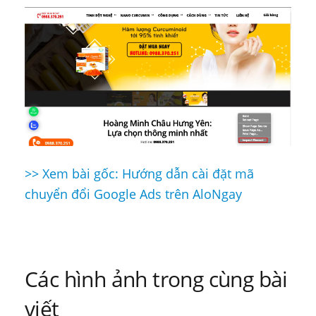
>> Xem bài gốc: Hướng dẫn cài đặt mã
Điều
chuyển đổi Google Ads trên AloNgay
hướng
bài
viết
Các hình ảnh trong cùng bài
viết