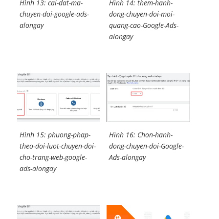
Hình 13: cai-dat-ma-
Hình 14: them-hanh-
chuyen-doi-google-ads-
dong-chuyen-doi-moi-
alongay
quang-cao-Google-Ads-
alongay
Hình 15: phuong-phap-
Hình 16: Chon-hanh-
theo-doi-luot-chuyen-doi-
dong-chuyen-doi-Google-
cho-trang-web-google-
Ads-alongay
ads-alongay