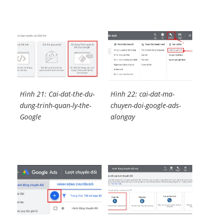
Hình 21: Cai-dat-the-du-
Hình 22: cai-dat-ma-
dung-trinh-quan-ly-the-
chuyen-doi-google-ads-
Google
alongay