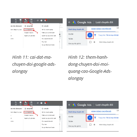
Hình 11: cai-dat-ma-
Hình 12: them-hanh-
chuyen-doi-google-ads-
dong-chuyen-doi-moi-
alongay
quang-cao-Google-Ads-
alongay