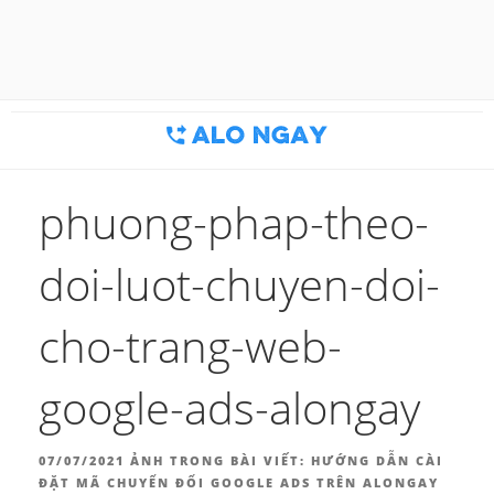
Chuyển
đến
BLOG MARKETING & BÁN
Công cụ thu hút khách hàng
phần
nội
HÀNG | ALONGAY.VN
dung
phuong-phap-theo-
doi-luot-chuyen-doi-
cho-trang-web-
google-ads-alongay
ĐĂNG
07/07/2021
ẢNH TRONG BÀI VIẾT:
HƯỚNG DẪN CÀI
TRONG
ĐẶT MÃ CHUYỂN ĐỔI GOOGLE ADS TRÊN ALONGAY