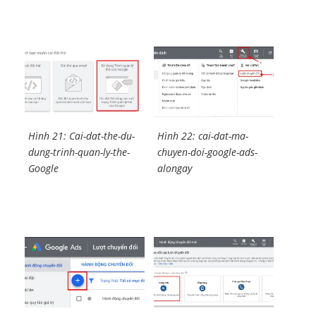
Hình 21: Cai-dat-the-du-
Hình 22: cai-dat-ma-
dung-trinh-quan-ly-the-
chuyen-doi-google-ads-
Google
alongay