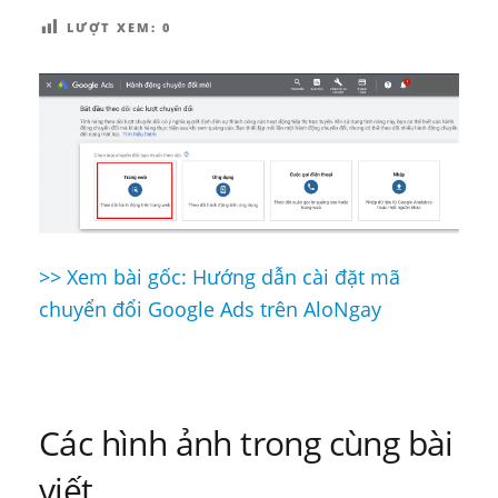
LƯỢT XEM:
0
>> Xem bài gốc: Hướng dẫn cài đặt mã
Điều
chuyển đổi Google Ads trên AloNgay
hướng
bài
viết
Các hình ảnh trong cùng bài
viết