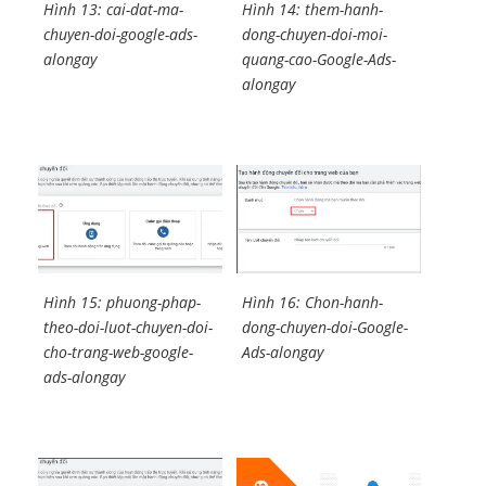
Hình 13: cai-dat-ma-
Hình 14: them-hanh-
chuyen-doi-google-ads-
dong-chuyen-doi-moi-
alongay
quang-cao-Google-Ads-
alongay
Hình 15: phuong-phap-
Hình 16: Chon-hanh-
theo-doi-luot-chuyen-doi-
dong-chuyen-doi-Google-
cho-trang-web-google-
Ads-alongay
ads-alongay