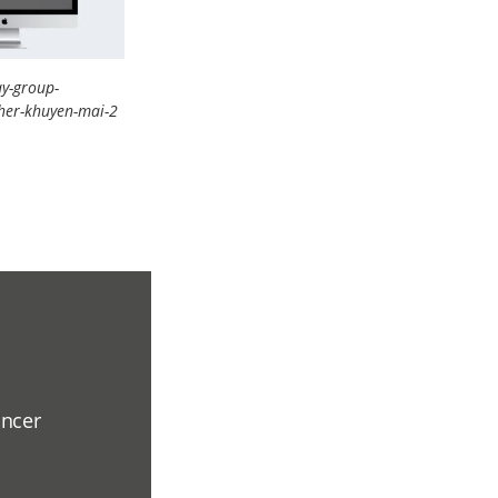
ay-group-
er-khuyen-mai-2
ancer