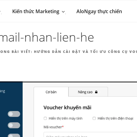
 MARKETING & BÁN 
hút khách hàng
Kiến thức Marketing
AloNgay thực chiến
NGAY.VN
ail-nhan-lien-he
ONG BÀI VIẾT:
HƯỚNG DẪN CÀI ĐẶT VÀ TỐI ƯU CÔNG CỤ VO