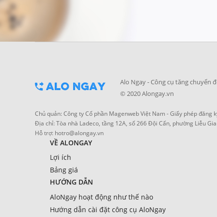
Alo Ngay - Công cụ tăng chuyển đ
© 2020 Alongay.vn
Chủ quản: Công ty Cổ phần Magenweb Việt Nam - Giấy phép đăng ký
Địa chỉ: Tòa nhà Ladeco, tầng 12A, số 266 Đội Cấn, phường Liễu Gia
Hỗ trợ:
hotro@alongay.vn
VỀ ALONGAY
Lợi ích
Bảng giá
HƯỚNG DẪN
AloNgay hoạt động như thế nào
Hướng dẫn cài đặt công cụ AloNgay