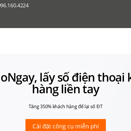
096.160.4224
loNgay, lấy số điện thoại
hàng liền tay
Tăng 350% khách hàng để lại số ĐT
Cài đặt công cụ miễn phí