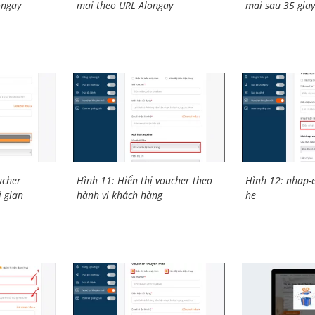
ongay
mai theo URL Alongay
mai sau 35 gia
ucher
Hình 11: Hiển thị voucher theo
Hình 12: nhap-e
i gian
hành vi khách hàng
he