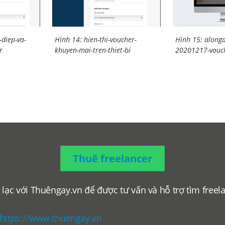
diep-va-
Hình 14: hien-thi-voucher-
Hình 15: along
r
khuyen-mai-tren-thiet-bi
20201217-vouch
Thuê freelancer
 lạc với Thuêngay.vn để được tư vấn và hỗ trợ tìm freel
.
https://www.thuengay.vn