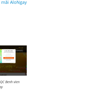
n mãi AloNgay
 QC Benh vien
ay