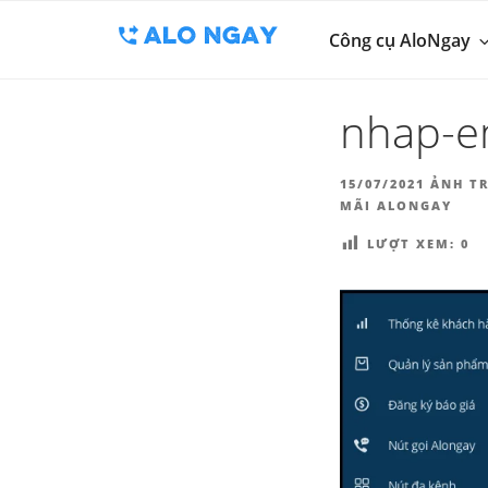
BLOG
Chuyển
Công cụ thu 
đến
Công cụ AloNgay
ALO
phần
nội
nhap-em
dung
ĐĂNG
15/07/2021
ẢNH TR
TRONG
MÃI ALONGAY
LƯỢT XEM:
0