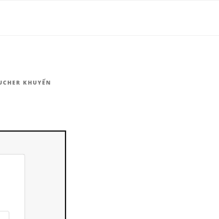
HÀNG |
UCHER KHUYẾN