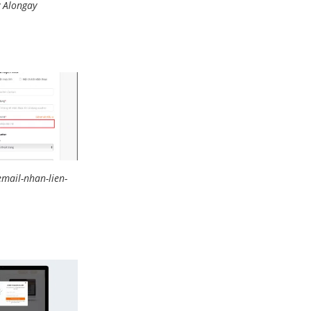
y Alongay
mail-nhan-lien-