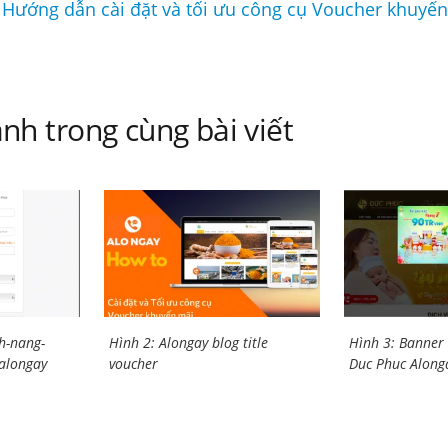
 Hướng dẫn cài đặt và tối ưu công cụ Voucher khuyế
nh trong cùng bài viết
nh-nang-
Hình 2: Alongay blog title
Hình 3: Banner
alongay
voucher
Duc Phuc Along