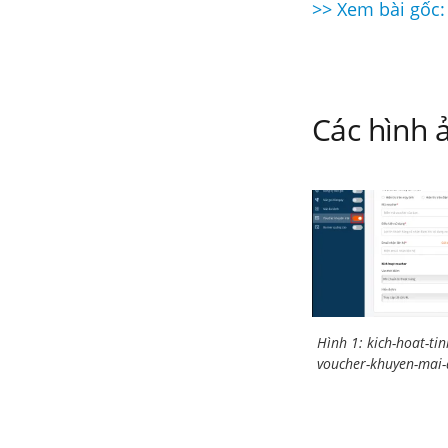
>> Xem bài gốc:
Điều
hướng
bài
Các hình ả
viết
Hình 1: kich-hoat-ti
voucher-khuyen-mai-