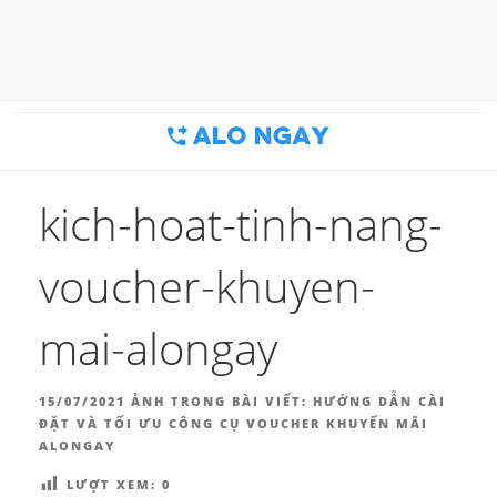
Chuyển
đến
BLOG MARKETING & BÁN
Công cụ thu hút khách hàng
phần
nội
HÀNG | ALONGAY.VN
dung
kich-hoat-tinh-nang-
voucher-khuyen-
mai-alongay
ĐĂNG
15/07/2021
ẢNH TRONG BÀI VIẾT:
HƯỚNG DẪN CÀI
TRONG
ĐẶT VÀ TỐI ƯU CÔNG CỤ VOUCHER KHUYẾN MÃI
ALONGAY
LƯỢT XEM:
0