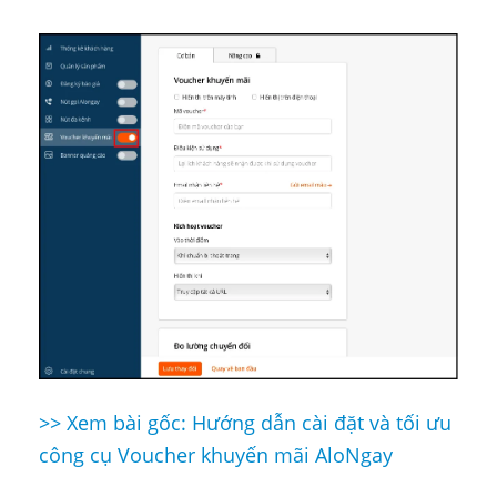
>> Xem bài gốc: Hướng dẫn cài đặt và tối ưu
Điều
công cụ Voucher khuyến mãi AloNgay
hướng