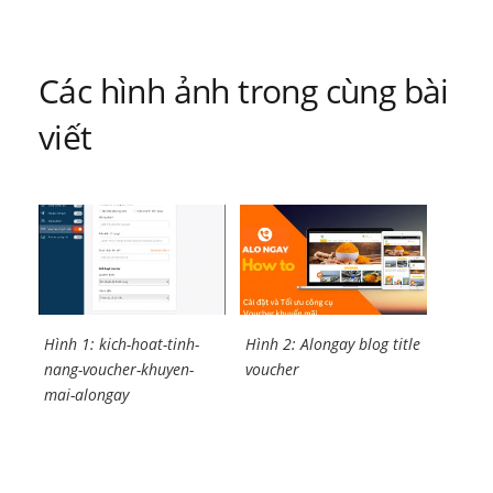
bài
viết
Các hình ảnh trong cùng bài
viết
Hình 1: kich-hoat-tinh-
Hình 2: Alongay blog title
nang-voucher-khuyen-
voucher
mai-alongay