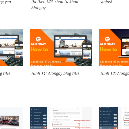
ng yen
thi theo URL chua tu khoa
vinfast
Alongay
 title
Hình 11: Alongay blog title
Hình 12: Alongay