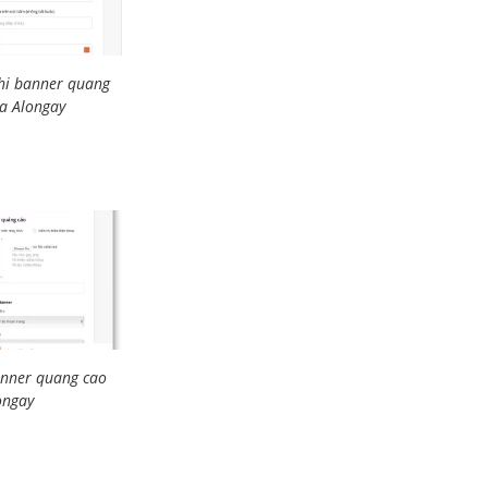
thi banner quang
oa Alongay
anner quang cao
ongay