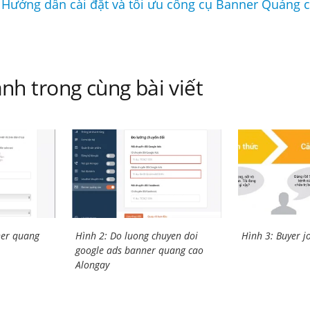
 Hướng dẫn cài đặt và tối ưu công cụ Banner Quảng 
nh trong cùng bài viết
ner quang
Hình 2: Do luong chuyen doi
Hình 3: Buyer j
google ads banner quang cao
Alongay