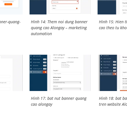
nner-quang-
Hình 14: Them noi dung banner
Hình 15: Hien 
quang cao Alongay – marketing
cao theo tu kh
automation
Hình 17: bat nut banner quang
Hình 18: bat b
cao alongay
tren website Al