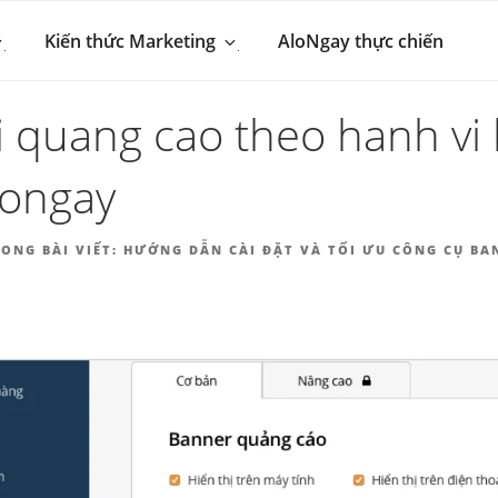
 MARKETING & BÁN 
hút khách hàng
Kiến thức Marketing
AloNgay thực chiến
NGAY.VN
i quang cao theo hanh vi
longay
ONG BÀI VIẾT:
HƯỚNG DẪN CÀI ĐẶT VÀ TỐI ƯU CÔNG CỤ B