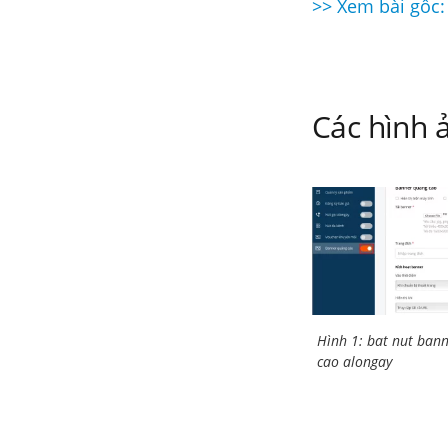
>> Xem bài gốc:
Điều
hướng
bài
Các hình ả
viết
Hình 1: bat nut ban
cao alongay