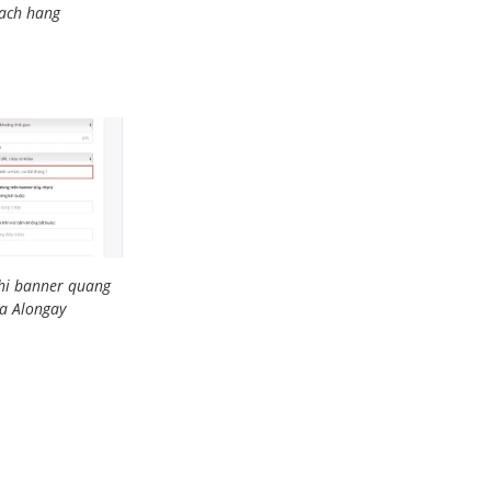
hach hang
thi banner quang
oa Alongay