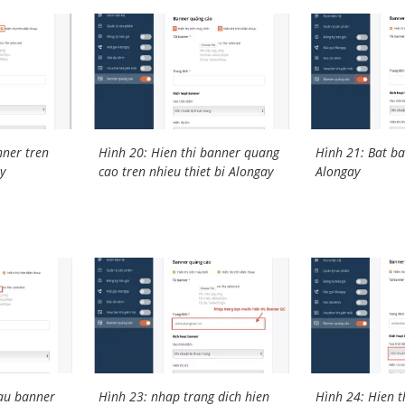
nner tren
Hình 20: Hien thi banner quang
Hình 21: Bat b
y
cao tren nhieu thiet bi Alongay
Alongay
au banner
Hình 23: nhap trang dich hien
Hình 24: Hien t