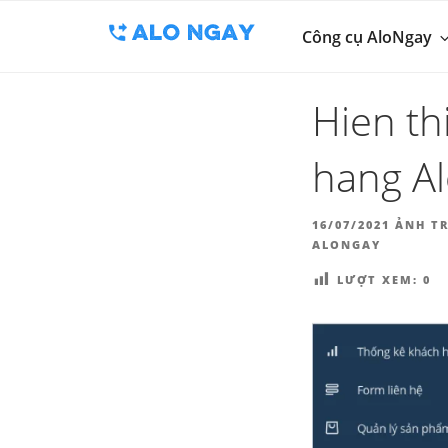
BLOG
Chuyển
Công cụ thu 
đến
Công cụ AloNgay
ALO
phần
nội
Hien th
dung
hang A
ĐĂNG
16/07/2021
ẢNH TR
TRONG
ALONGAY
LƯỢT XEM:
0