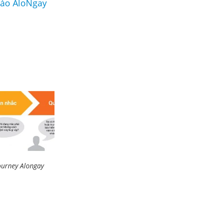
cáo AloNgay
ourney Alongay