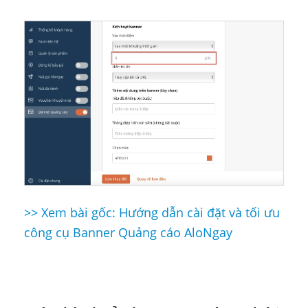
>> Xem bài gốc: Hướng dẫn cài đặt và tối ưu
Điều
công cụ Banner Quảng cáo AloNgay
hướng
bài
viết