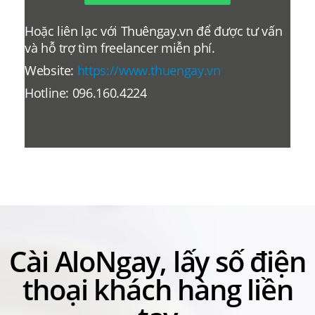
Hoặc liên lạc với Thuêngay.vn để được tư vấn
và hỗ trợ tìm freelancer miễn phí.
Website:
https://www.thuengay.vn
Hotline: 096.160.4224
Cài AloNgay, lấy số điện
thoại khách hàng liền