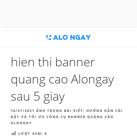
Chuyển
đến
BLOG MARKETING & BÁN
Công cụ thu hút khách hàng
phần
nội
HÀNG | ALONGAY.VN
dung
hien thi banner
quang cao Alongay
sau 5 giay
ĐĂNG
16/07/2021
ẢNH TRONG BÀI VIẾT:
HƯỚNG DẪN CÀI
TRONG
ĐẶT VÀ TỐI ƯU CÔNG CỤ BANNER QUẢNG CÁO
ALONGAY
LƯỢT XEM:
0