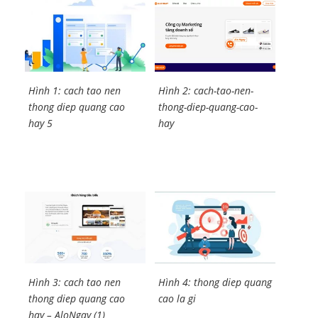
Hình 1: cach tao nen
Hình 2: cach-tao-nen-
thong diep quang cao
thong-diep-quang-cao-
hay 5
hay
Hình 3: cach tao nen
Hình 4: thong diep quang
thong diep quang cao
cao la gi
hay – AloNgay (1)