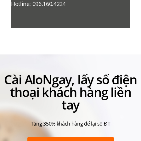
Hotline: 096.160.4224
Cài AloNgay, lấy số điện
thoại khách hàng liền
tay
Tăng 350% khách hàng để lại số ĐT