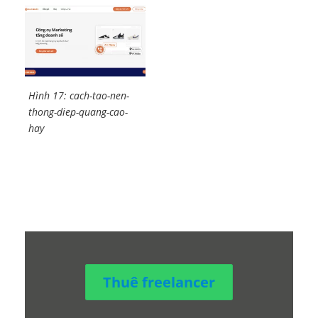
Hình 17: cach-tao-nen-
thong-diep-quang-cao-
hay
Thuê freelancer