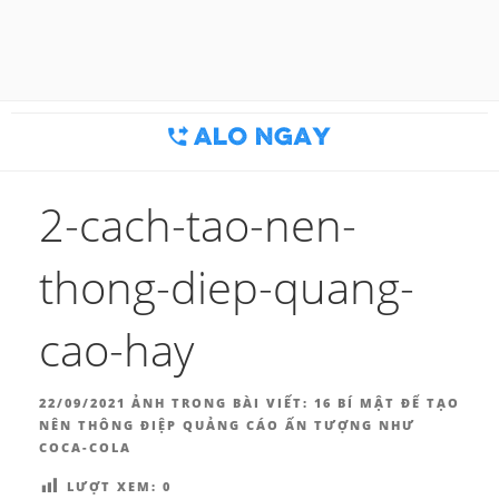
Chuyển
đến
BLOG MARKETING & BÁN
Công cụ thu hút khách hàng
phần
nội
HÀNG | ALONGAY.VN
dung
2-cach-tao-nen-
thong-diep-quang-
cao-hay
ĐĂNG
22/09/2021
ẢNH TRONG BÀI VIẾT:
16 BÍ MẬT ĐỂ TẠO
TRONG
NÊN THÔNG ĐIỆP QUẢNG CÁO ẤN TƯỢNG NHƯ
COCA-COLA
LƯỢT XEM:
0