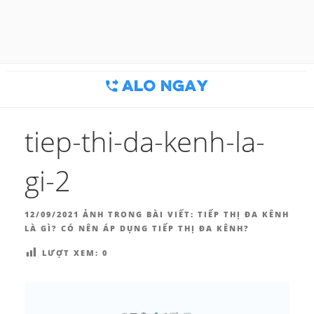
Chuyển
đến
BLOG MARKETING & BÁN
Công cụ thu hút khách hàng
phần
nội
HÀNG | ALONGAY.VN
dung
tiep-thi-da-kenh-la-
gi-2
ĐĂNG
12/09/2021
ẢNH TRONG BÀI VIẾT:
TIẾP THỊ ĐA KÊNH
TRONG
LÀ GÌ? CÓ NÊN ÁP DỤNG TIẾP THỊ ĐA KÊNH?
LƯỢT XEM:
0