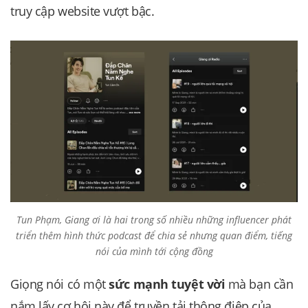
truy cập website vượt bậc.
Tun Phạm, Giang ơi là hai trong số nhiều những influencer phát
triển thêm hình thức podcast để chia sẻ nhưng quan điểm, tiếng
nói của mình tới cộng đồng
Giọng nói có một
sức mạnh tuyệt vời
mà bạn cần
nắm lấy cơ hội này để truyền tải thông điệp của