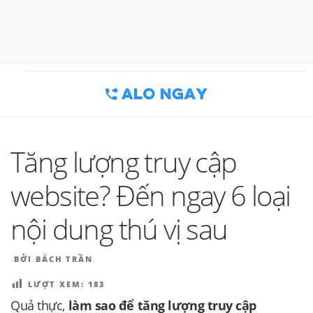
Chuyển
đến
BLOG MARKETING & BÁN HÀNG
Công cụ thu hút khách hàng
phần
nội
| ALONGAY.VN
dung
Tăng lượng truy cập
website? Đến ngay 6 loại
nội dung thú vị sau
ĐĂNG
BỞI
BÁCH TRẦN
TRONG
LƯỢT XEM:
183
Quả thực,
làm sao để tăng lượng truy cập