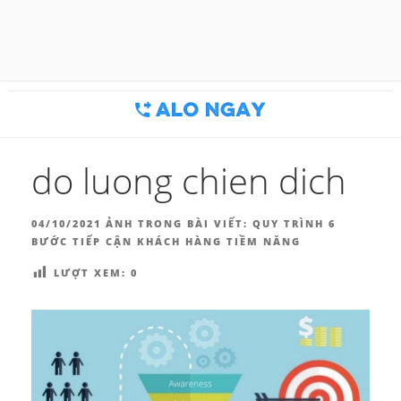
Chuyển
đến
BLOG MARKETING & BÁN
Công cụ thu hút khách hàng
phần
nội
HÀNG | ALONGAY.VN
dung
do luong chien dich
ĐĂNG
04/10/2021
ẢNH TRONG BÀI VIẾT:
QUY TRÌNH 6
TRONG
BƯỚC TIẾP CẬN KHÁCH HÀNG TIỀM NĂNG
LƯỢT XEM:
0