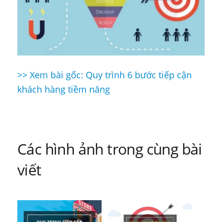
>> Xem bài gốc: Quy trình 6 bước tiếp cận
Điều
khách hàng tiềm năng
hướng
bài
viết
Các hình ảnh trong cùng bài
viết