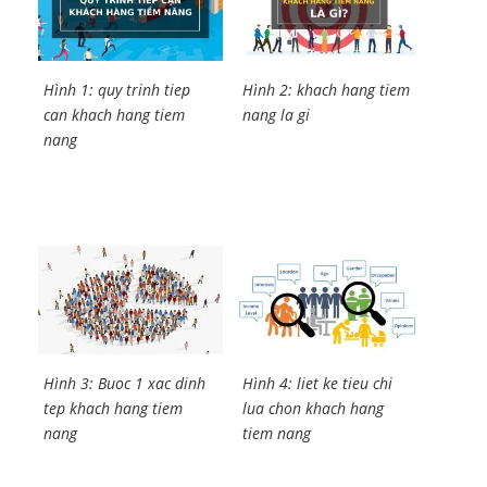
Hình 1: quy trinh tiep
Hình 2: khach hang tiem
can khach hang tiem
nang la gi
nang
Hình 3: Buoc 1 xac dinh
Hình 4: liet ke tieu chi
tep khach hang tiem
lua chon khach hang
nang
tiem nang