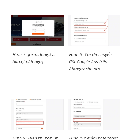
Hình 7: form-dang-ky-
Hình 8: Cài đo chuyển
bao-gia-Alongay
đổi Google Ads trên
Alongay cho oto
Hình 9: Hiện thị pop-up
Hình 10: giảm tỷ lệ thoát