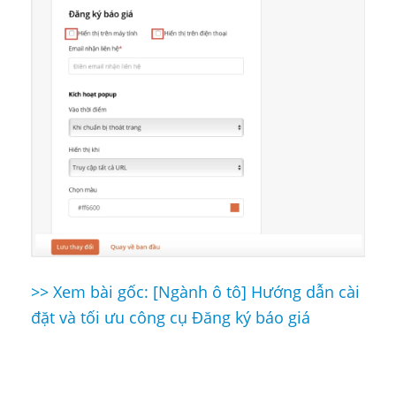
>> Xem bài gốc: [Ngành ô tô] Hướng dẫn cài
Điều
đặt và tối ưu công cụ Đăng ký báo giá
hướng
bài