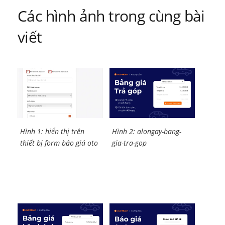
viết
Các hình ảnh trong cùng bài
viết
Hình 1: hiển thị trên
Hình 2: alongay-bang-
thiết bị form báo giá oto
gia-tra-gop