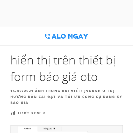
Chuyển
đến
BLOG MARKETING & BÁN
Công cụ thu hút khách hàng
phần
nội
HÀNG | ALONGAY.VN
dung
hiển thị trên thiết bị
form báo giá oto
ĐĂNG
15/09/2021
ẢNH TRONG BÀI VIẾT:
[NGÀNH Ô TÔ]
TRONG
HƯỚNG DẪN CÀI ĐẶT VÀ TỐI ƯU CÔNG CỤ ĐĂNG KÝ
BÁO GIÁ
LƯỢT XEM:
0