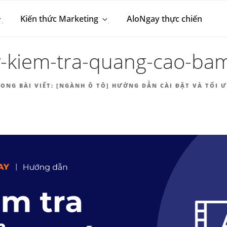
 MARKETING & BÁN 
hút khách hàng
Kiến thức Marketing
AloNgay thực chiến
NGAY.VN
y-kiem-tra-quang-cao-ba
ONG BÀI VIẾT:
[NGÀNH Ô TÔ] HƯỚNG DẪN CÀI ĐẶT VÀ TỐI 