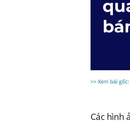
>> Xem bài gốc:
Điều
hướng
bài
Các hình ả
viết