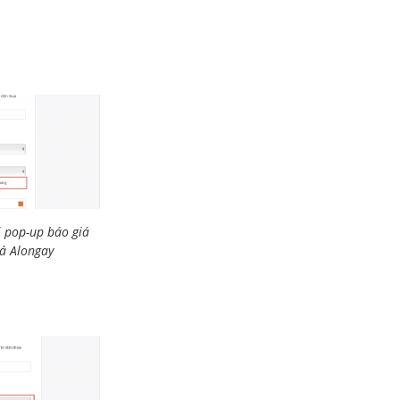
ị pop-up báo giá
oá Alongay