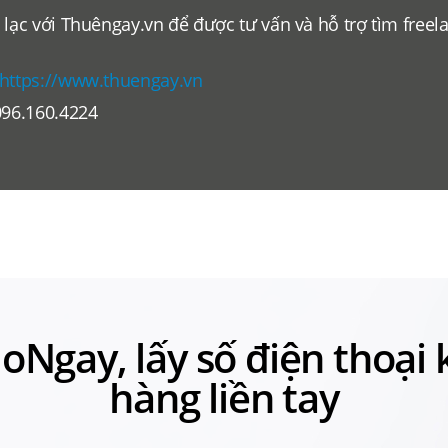
 lạc với Thuêngay.vn để được tư vấn và hỗ trợ tìm freel
.
https://www.thuengay.vn
096.160.4224
loNgay, lấy số điện thoại
hàng liền tay