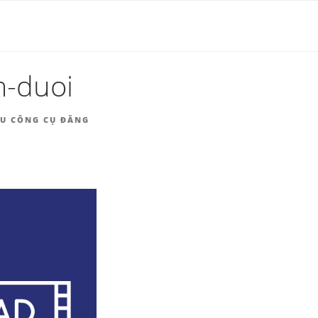
HÀNG |
m-duoi
ƯU CÔNG CỤ ĐĂNG