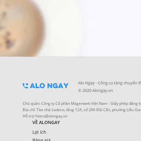
Alo Ngay - Công cụ tăng chuyển đ
© 2020 Alongay.vn
Chủ quản: Công ty Cổ phần Magenweb Việt Nam - Giấy phép đăng ký
Địa chỉ: Tòa nhà Ladeco, tầng 12A, số 266 Đội Cấn, phường Liễu Gia
Hỗ trợ:
hotro@alongay.vn
VỀ ALONGAY
Lợi ích
Bảng giá