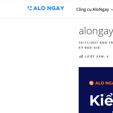
BLOG
Chuyển
Công cụ thu 
đến
Công cụ AloNgay
ALO
phần
nội
alonga
dung
ĐĂNG
18/11/2021
ẢNH TR
TRONG
KÝ BÁO GIÁ
LƯỢT XEM:
0