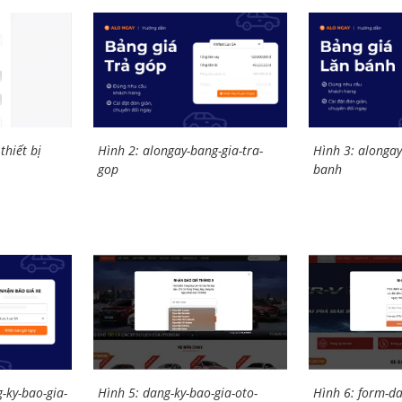
hiết bị
Hình 2: alongay-bang-gia-tra-
Hình 3: alongay
gop
banh
-ky-bao-gia-
Hình 5: dang-ky-bao-gia-oto-
Hình 6: form-da