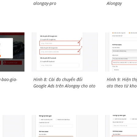
alongay-pro
Alongay
-bao-gia-
Hình 8: Cài đo chuyển đổi
Hình 9: Hiện th
Google Ads trên Alongay cho oto
oto theo từ kh