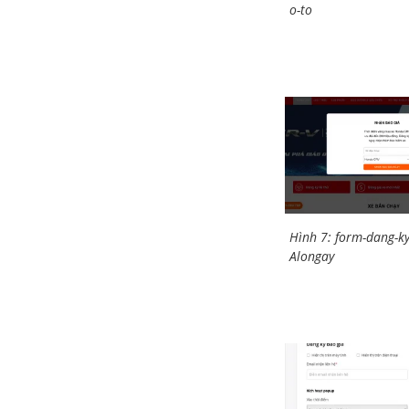
o-to
Hình 7: form-dang-ky
Alongay