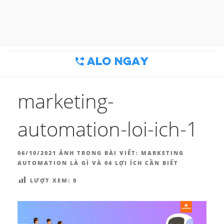
Chuyển
đến
BLOG MARKETING & BÁN
Công cụ thu hút khách hàng
phần
nội
HÀNG | ALONGAY.VN
dung
marketing-
automation-loi-ich-1
ĐĂNG
06/10/2021
ẢNH TRONG BÀI VIẾT:
MARKETING
TRONG
AUTOMATION LÀ GÌ VÀ 04 LỢI ÍCH CẦN BIẾT
LƯỢT XEM:
0