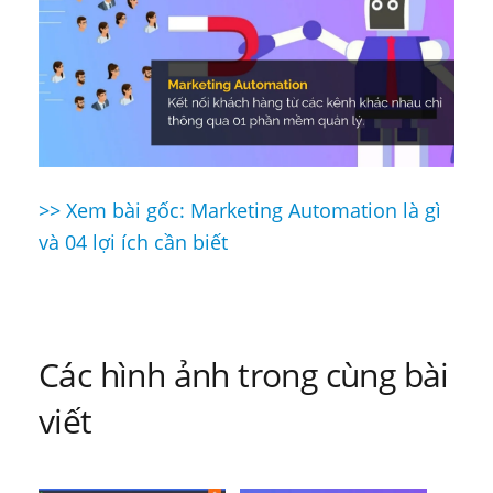
>> Xem bài gốc: Marketing Automation là gì
Điều
và 04 lợi ích cần biết
hướng
bài
viết
Các hình ảnh trong cùng bài
viết