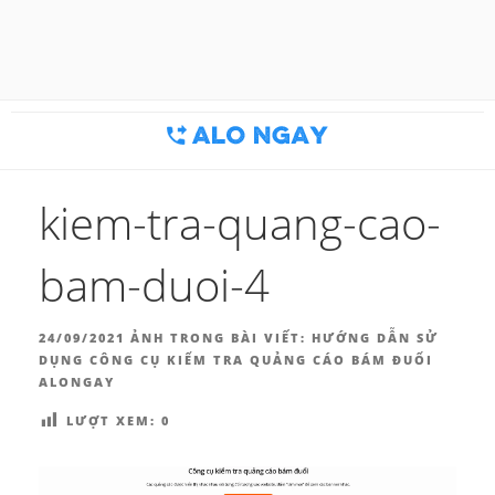
Chuyển
đến
BLOG MARKETING & BÁN
Công cụ thu hút khách hàng
phần
nội
HÀNG | ALONGAY.VN
dung
kiem-tra-quang-cao-
bam-duoi-4
ĐĂNG
24/09/2021
ẢNH TRONG BÀI VIẾT:
HƯỚNG DẪN SỬ
TRONG
DỤNG CÔNG CỤ KIỂM TRA QUẢNG CÁO BÁM ĐUỔI
ALONGAY
LƯỢT XEM:
0