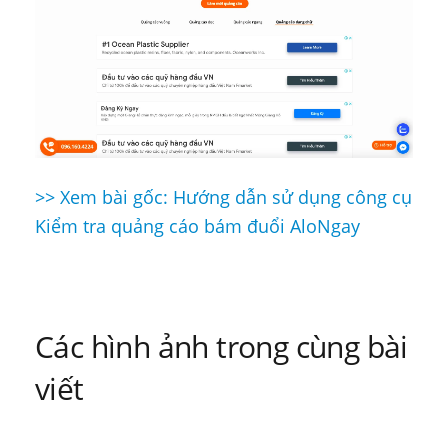
>> Xem bài gốc: Hướng dẫn sử dụng công cụ
Điều
Kiểm tra quảng cáo bám đuổi AloNgay
hướng
bài
viết
Các hình ảnh trong cùng bài
viết