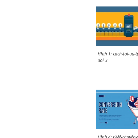
Hình 1: cach-toi-uu-t
doi-3
Hình 4: tỷ-lệ-chuyển-d