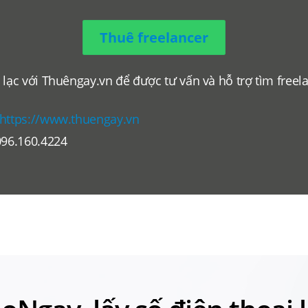
Thuê freelancer
 lạc với Thuêngay.vn để được tư vấn và hỗ trợ tìm freel
.
https://www.thuengay.vn
096.160.4224