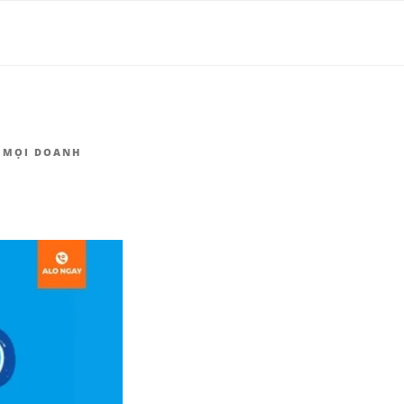
HÀNG |
O MỌI DOANH