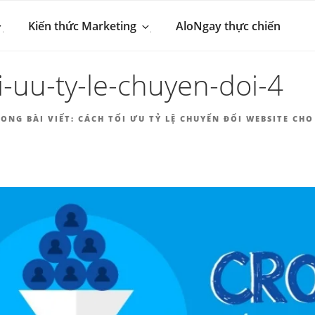
 MARKETING & BÁN 
hút khách hàng
Kiến thức Marketing
AloNgay thực chiến
NGAY.VN
i-uu-ty-le-chuyen-doi-4
ONG BÀI VIẾT:
CÁCH TỐI ƯU TỶ LỆ CHUYỂN ĐỔI WEBSITE CH