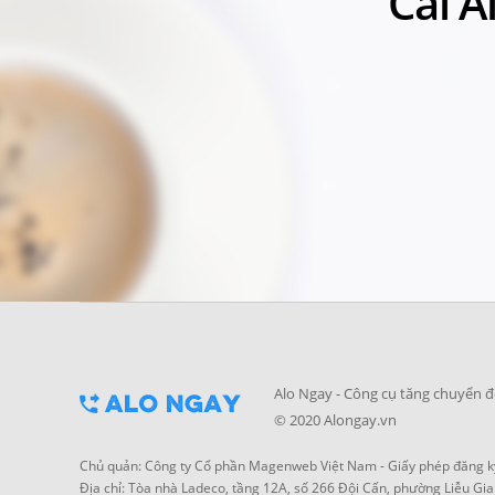
Cài A
Alo Ngay - Công cụ tăng chuyển đ
© 2020 Alongay.vn
Chủ quản: Công ty Cổ phần Magenweb Việt Nam - Giấy phép đăng ký
Địa chỉ: Tòa nhà Ladeco, tầng 12A, số 266 Đội Cấn, phường Liễu Gia