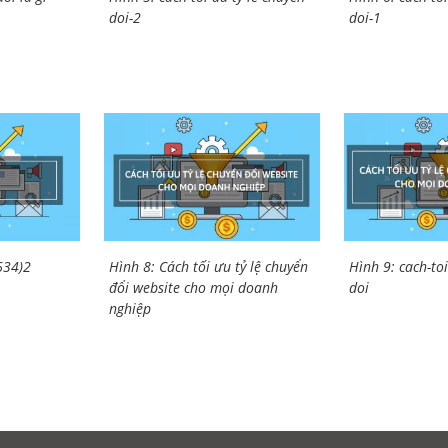
doi-2
doi-1
634)2
Hình 8: Cách tối ưu tỷ lệ chuyển
Hình 9: cach-toi
đổi website cho mọi doanh
doi
nghiệp