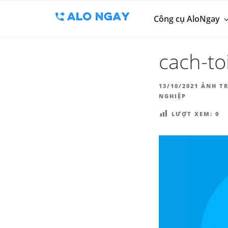
BLOG
Chuyển
Công cụ thu 
đến
Công cụ AloNgay
ALO
phần
nội
cach-to
dung
ĐĂNG
13/10/2021
ẢNH TR
TRONG
NGHIỆP
LƯỢT XEM:
0