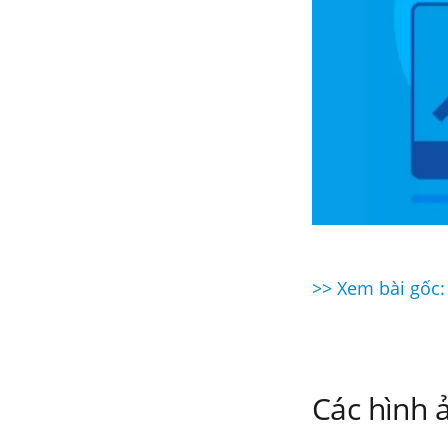
>> Xem bài gốc:
Điều
hướng
bài
Các hình ả
viết