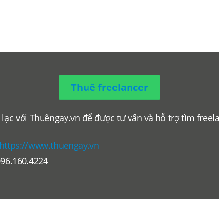
Thuê freelancer
 lạc với Thuêngay.vn để được tư vấn và hỗ trợ tìm freel
.
https://www.thuengay.vn
096.160.4224