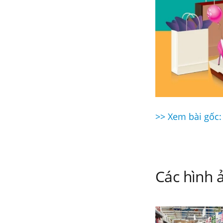
>> Xem bài gốc:
Điều
hướng
bài
Các hình ả
viết