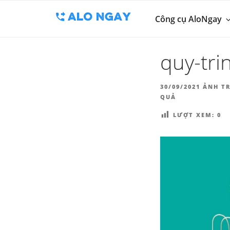
BLOG
Chuyển
Công cụ thu 
đến
Công cụ AloNgay
ALO
phần
nội
quy-tr
dung
ĐĂNG
30/09/2021
ẢNH TR
TRONG
QUẢ
LƯỢT XEM:
0