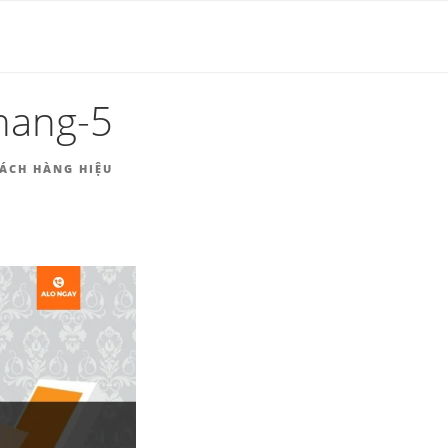
HÀNG |
hang-5
HÁCH HÀNG HIỆU