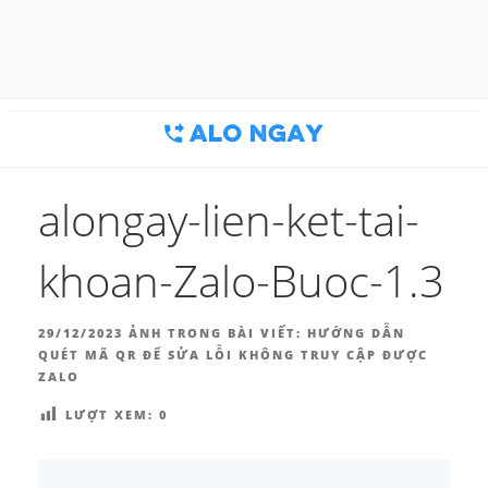
Chuyển
đến
BLOG MARKETING & BÁN
Công cụ thu hút khách hàng
phần
nội
HÀNG | ALONGAY.VN
dung
alongay-lien-ket-tai-
khoan-Zalo-Buoc-1.3
ĐĂNG
29/12/2023
ẢNH TRONG BÀI VIẾT:
HƯỚNG DẪN
TRONG
QUÉT MÃ QR ĐỂ SỬA LỖI KHÔNG TRUY CẬP ĐƯỢC
ZALO
LƯỢT XEM:
0