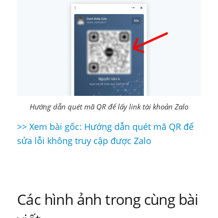
Hướng dẫn quét mã QR để lấy link tài khoản Zalo
>> Xem bài gốc: Hướng dẫn quét mã QR để
Điều
sửa lỗi không truy cập được Zalo
hướng
bài
viết
Các hình ảnh trong cùng bài