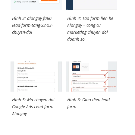
Hình 4: Tao form lien he
Hình 3: alongay-f060-
Alongay – cong cu
lead-form-tang-x2-x3-
marketing chuyen doi
chuyen-doi
doanh so
Hình 5: Ma chuyen doi
Hình 6: Giao dien lead
Google Ads Lead form
form
Alongay