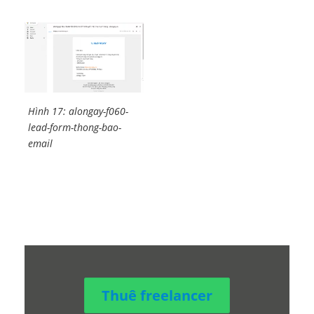
Hình 17: alongay-f060-
lead-form-thong-bao-
email
Thuê freelancer