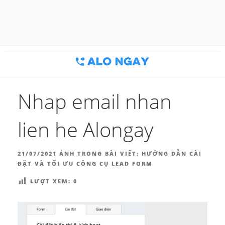
Chuyển
đến
BLOG MARKETING & BÁN
Công cụ thu hút khách hàng
phần
nội
HÀNG | ALONGAY.VN
dung
Nhap email nhan
lien he Alongay
ĐĂNG
21/07/2021
ẢNH TRONG BÀI VIẾT:
HƯỚNG DẪN CÀI
TRONG
ĐẶT VÀ TỐI ƯU CÔNG CỤ LEAD FORM
LƯỢT XEM:
0