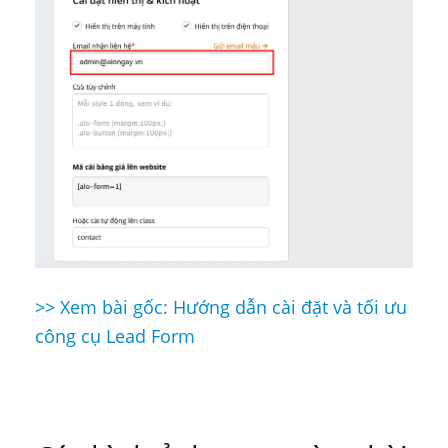
>> Xem bài gốc: Hướng dẫn cài đặt và tối ưu
Điều
công cụ Lead Form
hướng
bài
viết