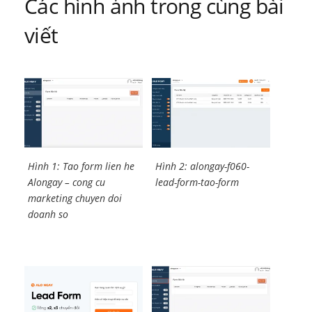
Các hình ảnh trong cùng bài
viết
Hình 1: Tao form lien he
Hình 2: alongay-f060-
Alongay – cong cu
lead-form-tao-form
marketing chuyen doi
doanh so