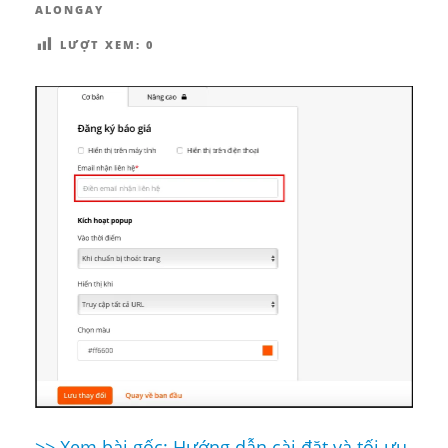
ALONGAY
LƯỢT XEM:
0
>> Xem bài gốc: Hướng dẫn cài đặt và tối ưu