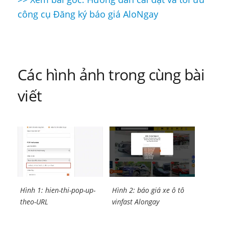
Điều
công cụ Đăng ký báo giá AloNgay
hướng
bài
viết
Các hình ảnh trong cùng bài
viết
Hình 1: hien-thi-pop-up-
Hình 2: báo giá xe ô tô
theo-URL
vinfast Alongay