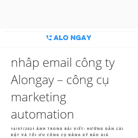
Chuyển
đến
BLOG MARKETING & BÁN
Công cụ thu hút khách hàng
phần
nội
HÀNG | ALONGAY.VN
dung
nhâp email công ty
Alongay – công cụ
marketing
automation
ĐĂNG
14/07/2021
ẢNH TRONG BÀI VIẾT:
HƯỚNG DẪN CÀI
TRONG
ĐẶT VÀ TỐI ƯU CÔNG CỤ ĐĂNG KÝ BÁO GIÁ