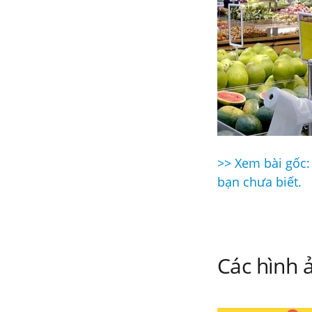
>> Xem bài gốc:
Điều
bạn chưa biết.
hướng
bài
viết
Các hình ả