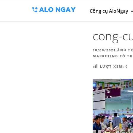
BLOG
Chuyển
Công cụ thu 
đến
Công cụ AloNgay
ALO
phần
nội
cong-cu
dung
ĐĂNG
18/09/2021
ẢNH TR
TRONG
MARKETING CÓ TH
LƯỢT XEM:
0