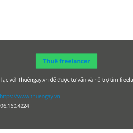
Thuê freelancer
 lạc với Thuêngay.vn để được tư vấn và hỗ trợ tìm freel
.
https://www.thuengay.vn
096.160.4224