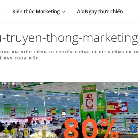
 MARKETING & BÁN 
hút khách hàng
Kiến thức Marketing
AloNgay thực chiến
NGAY.VN
-truyen-thong-marketing
ONG BÀI VIẾT:
CÔNG CỤ TRUYỀN THÔNG LÀ GÌ? 6 CÔNG CỤ 
Ể BẠN CHƯA BIẾT.