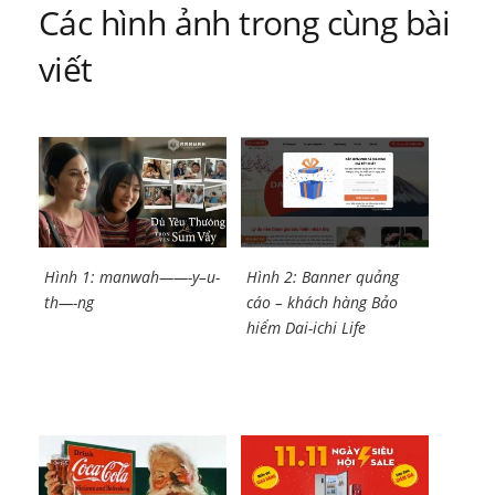
viết
Các hình ảnh trong cùng bài
viết
Hình 1: manwah——-y–u-
Hình 2: Banner quảng
th—-ng
cáo – khách hàng Bảo
hiểm Dai-ichi Life