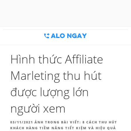
Chuyển
đến
BLOG MARKETING & BÁN
Công cụ thu hút khách hàng
phần
nội
HÀNG | ALONGAY.VN
dung
Hình thức Affiliate
Marleting thu hút
được lượng lớn
người xem
ĐĂNG
03/11/2021
ẢNH TRONG BÀI VIẾT:
8 CÁCH THU HÚT
TRONG
KHÁCH HÀNG TIỀM NĂNG TIẾT KIỆM VÀ HIỆU QUẢ