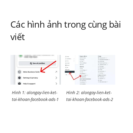
bài
viết
Các hình ảnh trong cùng bài
viết
Hình 1: alongay-lien-ket-
Hình 2: alongay-lien-ket-
tai-khoan-facebook-ads-1
tai-khoan-facebook-ads-2