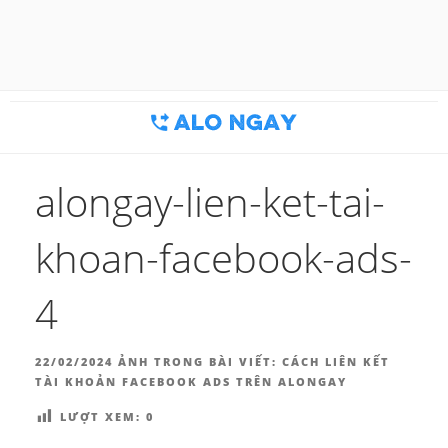
Chuyển
đến
BLOG MARKETING & BÁN
Công cụ thu hút khách hàng
phần
nội
HÀNG | ALONGAY.VN
dung
alongay-lien-ket-tai-
khoan-facebook-ads-
4
ĐĂNG
22/02/2024
ẢNH TRONG BÀI VIẾT:
CÁCH LIÊN KẾT
TRONG
TÀI KHOẢN FACEBOOK ADS TRÊN ALONGAY
LƯỢT XEM:
0