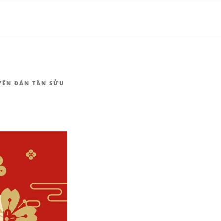
HÀNG |
YÊN ĐÁN TÂN SỬU