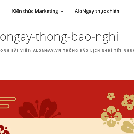
 MARKETING & BÁN 
hút khách hàng
Kiến thức Marketing
AloNgay thực chiến
NGAY.VN
longay-thong-bao-nghi
ONG BÀI VIẾT:
ALONGAY.VN THÔNG BÁO LỊCH NGHỈ TẾT NGU