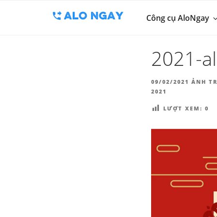
BLOG
Chuyển
Công cụ thu 
đến
Công cụ AloNgay
ALO
phần
nội
2021-a
dung
ĐĂNG
09/02/2021
ẢNH TR
TRONG
2021
LƯỢT XEM:
0