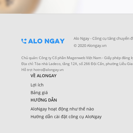
Alo Ngay - Công cụ tăng chuyển đ
© 2020 Alongay.vn
Chủ quản: Công ty Cổ phần Magenweb Việt Nam - Giấy phép đăng ký
Địa chỉ: Tòa nhà Ladeco, tầng 12A, số 266 Đội Cấn, phường Liễu Gia
Hỗ trợ:
hotro@alongay.vn
VỀ ALONGAY
Lợi ích
Bảng giá
HƯỚNG DẪN
AloNgay hoạt động như thế nào
Hướng dẫn cài đặt công cụ AloNgay