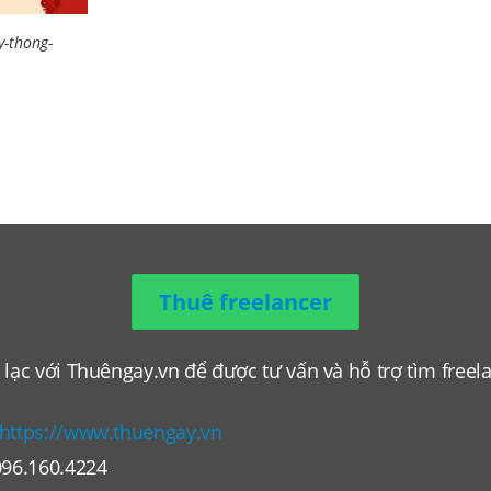
y-thong-
Thuê freelancer
 lạc với Thuêngay.vn để được tư vấn và hỗ trợ tìm freel
.
https://www.thuengay.vn
096.160.4224