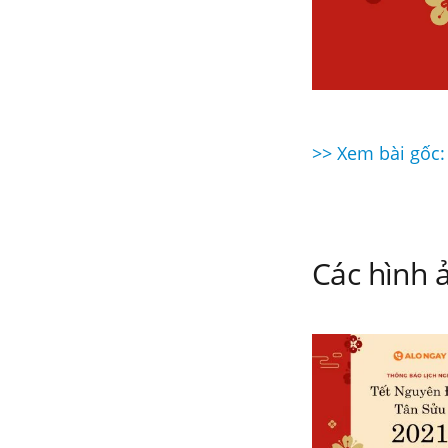
>> Xem bài gốc:
Điều
hướng
bài
Các hình ả
viết