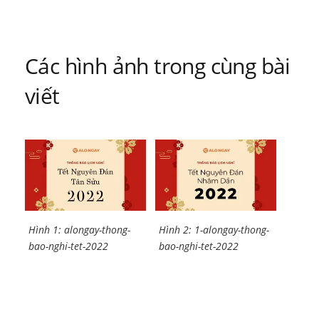
bài
viết
Các hình ảnh trong cùng bài
viết
Hình 1: alongay-thong-
Hình 2: 1-alongay-thong-
bao-nghi-tet-2022
bao-nghi-tet-2022