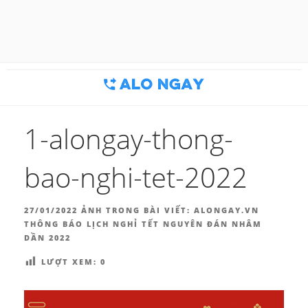
Chuyển
đến
BLOG MARKETING & BÁN
Công cụ thu hút khách hàng
phần
nội
HÀNG | ALONGAY.VN
dung
1-alongay-thong-
bao-nghi-tet-2022
ĐĂNG
27/01/2022
ẢNH TRONG BÀI VIẾT:
ALONGAY.VN
TRONG
THÔNG BÁO LỊCH NGHỈ TẾT NGUYÊN ĐÁN NHÂM
DẦN 2022
LƯỢT XEM:
0