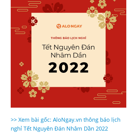
>> Xem bài gốc: AloNgay.vn thông báo lịch
Điều
nghỉ Tết Nguyên Đán Nhâm Dần 2022
hướng